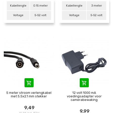
Kabellengte
0.15 meter
Kabellengte
3 meter
Voltage
5-52 volt
Voltage
5-52 volt


5 meter stroom verlengkabel
12 volt 1000 mA
met 5.5x2.1 mm stekker
voedingsadapter voor
camerabewaking
9,49
9,99