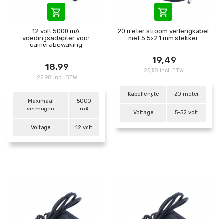


12 volt 5000 mA
20 meter stroom verlengkabel
voedingsadapter voor
met 5.5x2.1 mm stekker
camerabewaking
19,49
18,99
23,58 incl. BTW
22,98 incl. BTW
Kabellengte
20 meter
Maximaal
5000
vermogen
mA
Voltage
5-52 volt
Voltage
12 volt