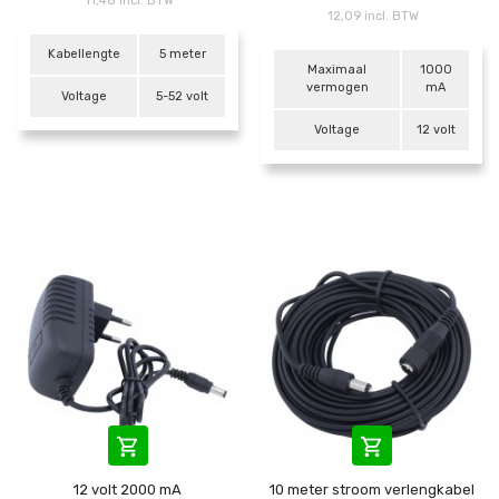
11,48 incl. BTW
12,09 incl. BTW
Kabellengte
5 meter
Maximaal
1000
vermogen
mA
Voltage
5-52 volt
Voltage
12 volt


12 volt 2000 mA
10 meter stroom verlengkabel