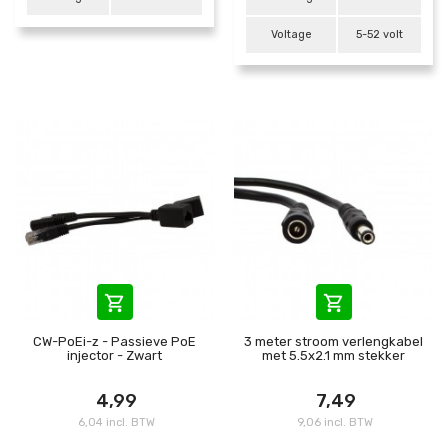
Voltage
5-52 volt


CW-PoEi-z - Passieve PoE
3 meter stroom verlengkabel
injector - Zwart
met 5.5x2.1 mm stekker
4,99
7,49
6,04 incl. BTW
9,06 incl. BTW