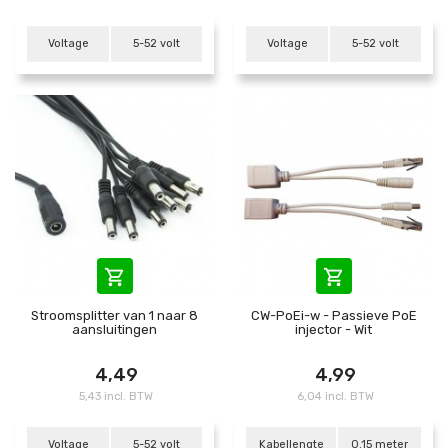
Voltage
5-52 volt
Voltage
5-52 volt


Stroomsplitter van 1 naar 8
CW-PoEi-w - Passieve PoE
aansluitingen
injector - Wit
4,49
4,99
5,43 incl. BTW
6,04 incl. BTW
Voltage
5-52 volt
Kabellengte
0.15 meter