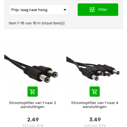

tune
Filter
Prijs: laag naar hoog
Item 1-18 van 18 in totaal item(s)


Stroomsplitter van 1 naar 2
Stroomsplitter van 1 naar 4
aansluitingen
aansluitingen
2,49
3,49
3,01 incl. BTW
4,22 incl. BTW