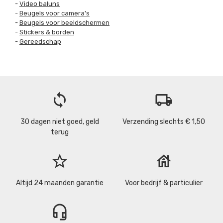
-
Video baluns
-
Beugels voor camera's
-
Beugels voor beeldschermen
-
Stickers & borden
-
Gereedschap
loop
local_shipping
30 dagen niet goed, geld
Verzending slechts € 1,50
terug
star_border
house
Altijd 24 maanden garantie
Voor bedrijf & particulier
headset_mic