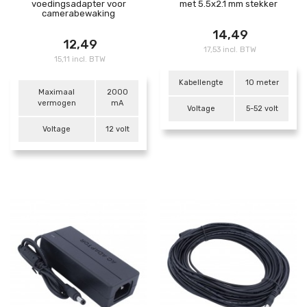
voedingsadapter voor
met 5.5x2.1 mm stekker
camerabewaking
14,49
12,49
17,53 incl. BTW
15,11 incl. BTW
Kabellengte
10 meter
Maximaal
2000
vermogen
mA
Voltage
5-52 volt
Voltage
12 volt