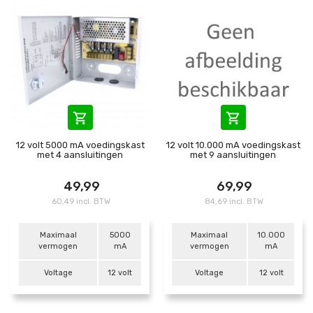


12 volt 5000 mA voedingskast
12 volt 10.000 mA voedingskast
met 4 aansluitingen
met 9 aansluitingen
49,99
69,99
60,49 incl. BTW
84,69 incl. BTW
Maximaal
5000
Maximaal
10.000
vermogen
mA
vermogen
mA
Voltage
12 volt
Voltage
12 volt