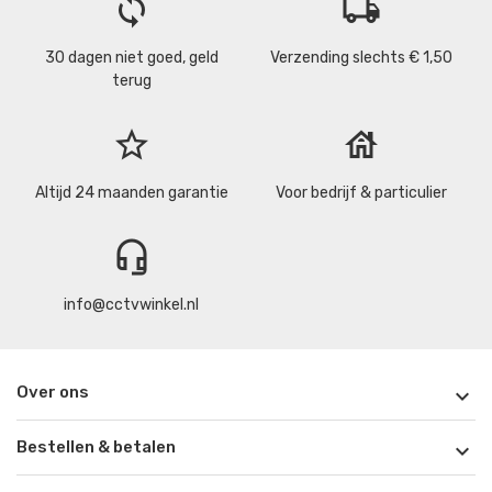
loop
local_shipping
30 dagen niet goed, geld
Verzending slechts € 1,50
terug
star_border
house
Altijd 24 maanden garantie
Voor bedrijf & particulier
headset_mic
info@cctvwinkel.nl
Over ons

Bestellen & betalen
