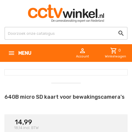


shopping_cart
0
MENU
Account
Winkelwagen
64GB micro SD kaart voor bewakingscamera's
14,99
18,14
incl. BTW