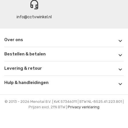
headset_mic
info@cctvwinkel.nl
Over ons

Bestellen & betalen

Levering & retour

Hulp & handleidingen

© 2013 - 2026 Menotal B.V. | KvK 57346011 | BTW NL-8525.41.223.B01 |
Prijzen excl. 21% BTW |
Privacy verklaring