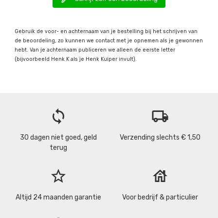
Gebruik de voor- en achternaam van je bestelling bij het schrijven van
de beoordeling, zo kunnen we contact met je opnemen als je gewonnen
hebt. Van je achternaam publiceren we alleen de eerste letter
(bijvoorbeeld Henk K als je Henk Kuiper invult).
loop
local_shipping
30 dagen niet goed, geld
Verzending slechts € 1,50
terug
star_border
house
Altijd 24 maanden garantie
Voor bedrijf & particulier