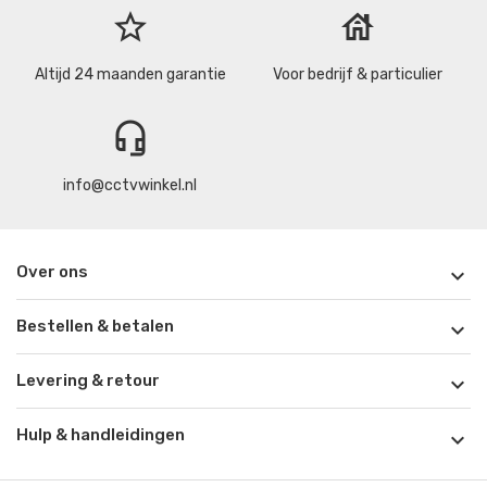
star_border
house
Altijd 24 maanden garantie
Voor bedrijf & particulier
headset_mic
info@cctvwinkel.nl
Over ons

Bestellen & betalen

Levering & retour

Hulp & handleidingen
