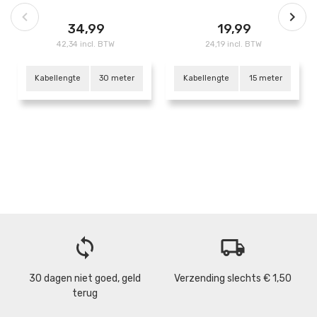
34,99
19,99
42,34 incl. BTW
24,19 incl. BTW
Kabellengte
30 meter
Kabellengte
15 meter
loop
local_shipping
30 dagen niet goed, geld
Verzending slechts € 1,50
terug